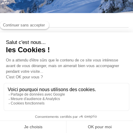
Forfaits piéton
Assurance ski
Club fidélité
INFOS ET ACCÈS
VOTRE FIDÉLITÉ EST RÉCOMPENSÉE
SKIEZ ASSURÉ
Ce produit n'est pas disponible à
l'achat