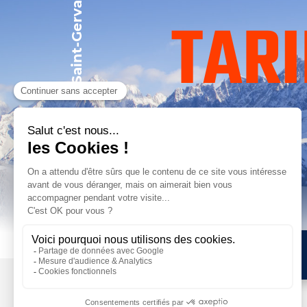
Forfaits piéton
TARI
Assurance ski
Club fidélité
Évasion mont blanc