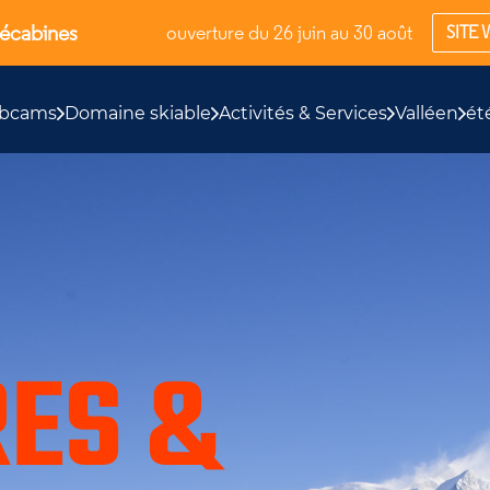
lécabines
ouverture du 26 juin au 30 août
SITE 
bcams
Domaine skiable
Activités & Services
Valléen
ét
RES &