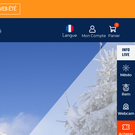
WEB ÉTÉ
é
Langue
Mon Compte
Panier
INFO
LIVE
Météo
Rem
Webcam
Acheter