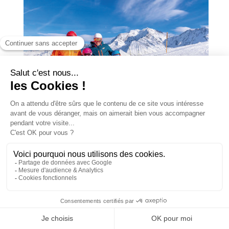
Forfaits piéton
Assurance ski
Club fidélité
\
TOUT POUR LES
ENFANTS
\