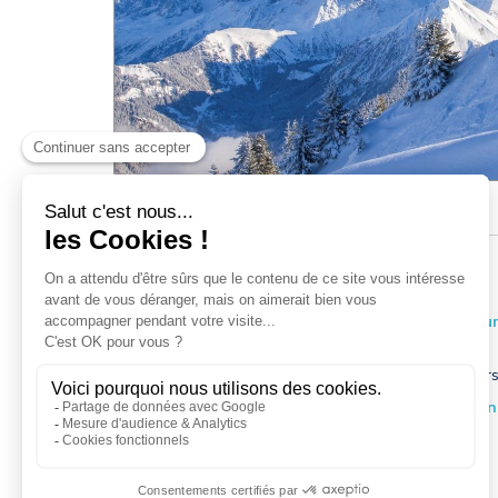
Forfaits piéton
Assurance ski
Club fidélité
INFOS ET ACCÈS
Promo web early-booking à partir du forfait 6 jou
Forfait 10 jours au prix de 9 jours
En achetant vos forfaits sur internet au moins 10 jours
Forfait valable sur l'ensemble du Domaine Evasio
+ de 400kms
+ de 100