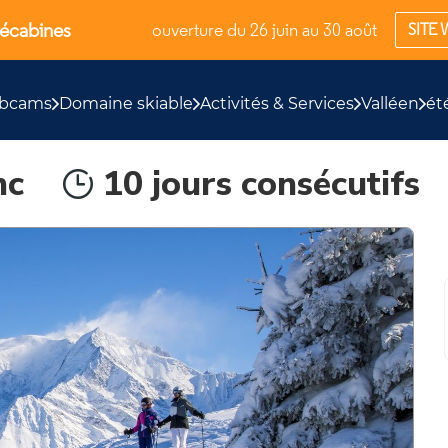
lécabines
ouverture du 26 juin au 30 août
SITE 
bcams
Domaine skiable
Activités & Services
Valléen
ét
nc
10 jours consécutifs