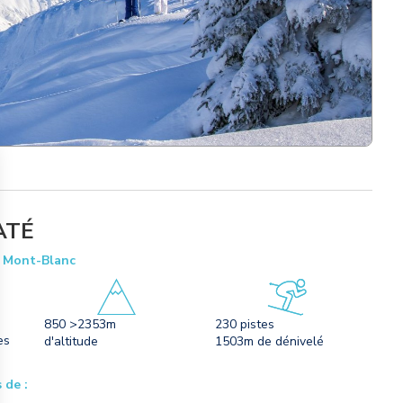
ATÉ
n Mont-Blanc
850 >2353m
230 pistes
es
d'altitude
1503m de dénivelé
 de :