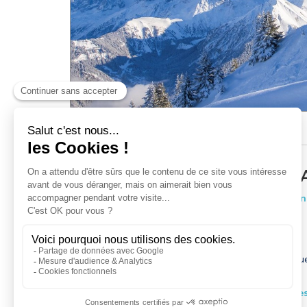
Forfaits piéton
Assurance ski
Club fidélité
FORFAIT JOURNÉE NON D
Forfait valable sur l'ensemble du Domaine Evasio
+ de 400kms
+ de 100
de pistes
Remontées mécaniqu
Accès pour la saison d'hiver aux domaines skiables