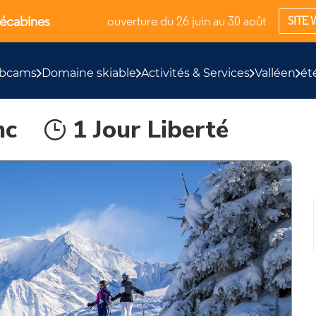
lécabines
ouverture du 26 juin au 30 août
SITE 
bcams
Domaine skiable
Activités & Services
Valléen
ét
nc
1 Jour Liberté