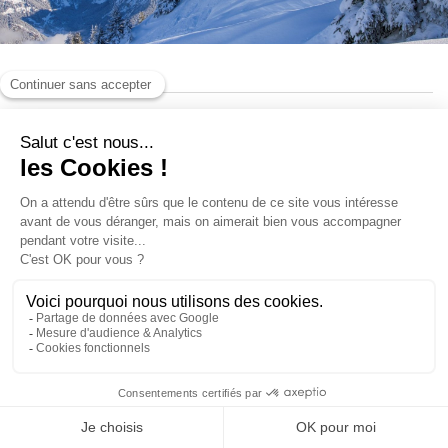
Forfaits piéton
Assurance ski
Club fidélité
FORFAIT EVASION MONT BLANC
SAISON HIVER 2025/2026
BONUS FIDÉLITÉ
ACCÈS ET CONDITIONS
SKIEZ ASSURÉS !
990,50 €
Continuer