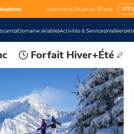
lécabines
ouverture du 26 juin au 30 août
SITE 
bcams
Domaine skiable
Activités & Services
Valléen
ét
nc
Forfait Hiver+Été