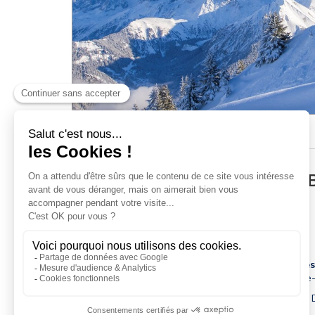
Forfaits piéton
Assurance ski
Club fidélité
FORFAIT EVASION MONT B
Option Paiement 3X sans frais
Vos cadeaux pour tout achat d'un forfait saison :
-
NOUVEAU
:
5
journées découvertes hiver offertes
été offertes
dans les stations partenaires* de Haute
- Un cadeau exclusif
: un totebag au design exclusif
de St Gervais