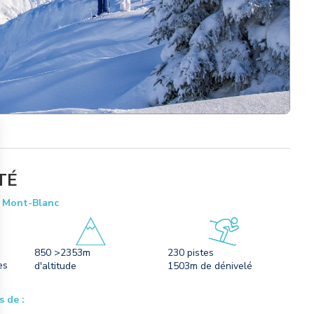
TÉ
n Mont-Blanc
850 >2353m
230 pistes
es
d'altitude
1503m de dénivelé
s de :