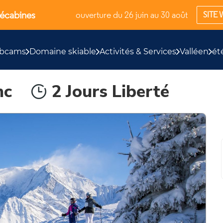
lécabines
ouverture du 26 juin au 30 août
SITE 
bcams
Domaine skiable
Activités & Services
Valléen
ét
nc
2 Jours Liberté