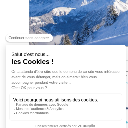
Forfaits piéton
Assurance ski
Club fidélité
FORFAIT 2 JOURS NON DA
Forfait valable sur l'ensemble du Domaine Evasio
+ de 400kms
+ de 100
de pistes
Remontées mécaniqu
Accès pour la saison d'hiver, aux domaines skiable