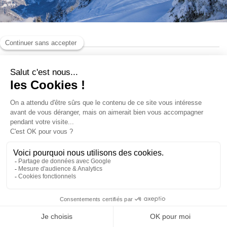
Forfaits piéton
Assurance ski
Club fidélité
FORFAIT 7 JOURS NON DATÉ
VOTRE FIDÉLITÉ EST RÉCOMPENSÉE
SKIEZ ASSURÉ
Ce produit n'est pas disponible à
l'achat